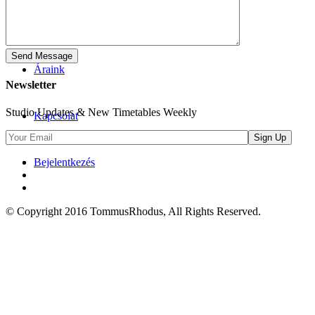
Rólunk
Áraink
Newsletter
Studio Updates & New Timetables Weekly
Kapcsolat
Bejelentkezés
© Copyright 2016 TommusRhodus, All Rights Reserved.