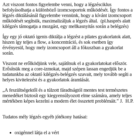
Azt viszont fontos figyelembe venni, hogy a légzésciklus
befolyásolhatja a különböző izomcsoportok működését. Így fontos a
légzés diktálásánál figyelembe vennünk, hogy a kívánt izomcsoport
működését segítsük, maximalizáljuk a légzés által. (pl.hasprés alatt
kilégzés támogatja a mozgást, egy mellkasnyitás során a belégzés)
Így egy jó oktató igenis diktálja a légzést a pilates gyakorlatok alatt,
hiszen így teljes a flow, a koncentráció, és sok esetben így
érvényesül, hogy mely izomcsoport áll a fókuszban a gyakorlat
során.
Viszont ne erőlködjünk vele, sajátítsuk el a gyakorlatokat először.
Erősítsük meg a core-izmokat, majd szépen lassan engedjük be a
tudatunkba az oktató kilégzés-belégzés szavait, mely tovább segíti a
helyes kivitelezést és a gyakorlatok áramlását.
„A
feszültségektől és a túlzott fáradtságtól mentes test természetes
menedéket biztosít egy kiegyensúlyozott elme számára, amely teljes
mértékben képes kezelni a modern élet összetett problémáit.” J. H.P.
Tudatos mély légzés egyéb jótékony hatásai:
oxigénnel látja el a vért