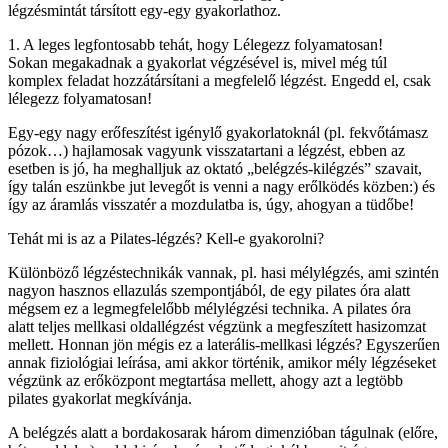
légzésmintát társított egy-egy gyakorlathoz.
1. A leges legfontosabb tehát, hogy Lélegezz folyamatosan!
Sokan megakadnak a gyakorlat végzésével is, mivel még túl
komplex feladat hozzátársítani a megfelelő légzést. Engedd el, csak
lélegezz folyamatosan!
Egy-egy nagy erőfeszítést igénylő gyakorlatoknál (pl. fekvőtámasz
pózok…) hajlamosak vagyunk visszatartani a légzést, ebben az
esetben is jó, ha meghalljuk az oktató „belégzés-kilégzés” szavait,
így talán eszünkbe jut levegőt is venni a nagy erőlködés közben:) és
így az áramlás visszatér a mozdulatba is, úgy, ahogyan a tüdőbe!
Tehát mi is az a Pilates-légzés? Kell-e gyakorolni?
Különböző légzéstechnikák vannak, pl. hasi mélylégzés, ami szintén
nagyon hasznos ellazulás szempontjából, de egy pilates óra alatt
mégsem ez a legmegfelelőbb mélylégzési technika. A pilates óra
alatt teljes mellkasi oldallégzést végzünk a megfeszített hasizomzat
mellett. Honnan jön mégis ez a laterális-mellkasi légzés? Egyszerűen
annak fiziológiai leírása, ami akkor történik, amikor mély légzéseket
végzünk az erőközpont megtartása mellett, ahogy azt a legtöbb
pilates gyakorlat megkívánja.
A belégzés alatt a bordakosarak három dimenzióban tágulnak (előre,