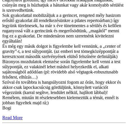
csúnyán meg is húzhatjuk a hátunkat vagy akár komolyabb sérülést
is szenvedhetünk.
Sok gyakorlattal mobilizáljuk a a gerincet, rengeted mély hasizom
erősítő gyakorlat áll rendelkezésünkre a pilates repertoárban;) így
legyünk türelmesek, ha már x éve tünetmentes a sérülés és kellően
ruganyossá vált a gerincünk és megerősödtünk, „magától” menni
fog ez a gyakorlat. De mindenáron nem szeretnénk kivitelezni
egyáltalán!
És még egy másik dolgot is figyelembe kell vennünk, a „center of
gravity”-t, a test súlypontját. (az emberi test tömegközéppontját a
keresztcsont második szelvényének elülső felszínére definiálják)
Bizonyos mozdulatok elemzése során figyelembe kell venni a test
súlypontját, ez valakinél lehet máshol helyezkedik el, alkati
sajátosságból adódóan (pl: rövidebb alsó végtagok-robusztusabb
felsőtest, elhízás…)
Szóval én továbbra is hangsúlyozni fogom az órán, hogy ekkor és
akkor-csak lapockacsúcsig gördüljünk, könnyített variációt
végezzünk (karral segítve, lendület nélkül, hajlított lábbal)!
Remélem, miután itt részletesebben kielemeztük a témát, ennél is
jobban figyeltek majd rá;)
Bogi
Read More