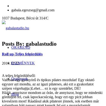
gabala.egeszseg@gmail.com
1037 Budapest, Bécsi út 314/C
Posts By: gabalastudio
ÓRAREND
Roll up-Teljes felgördülés
ESEMÉNYEK
2019.12.22.
A teljes felgördülésről:
Óratípusok
Valóban egy gyönyörű és tipikus pilates mozdulat! Egy oktató
egyszer azt mondta, az az igazi pilateses, aki ezt a gyakorlatot
szépen végrehajtja:)Lehet… ez is egy szemlélet, DE!
Hááát, annyiszor mondom az órán, de annyiszor, hogy ne mindenki
Blog
gördüljön fel, csak lapockacsúcsig, hogy ezt egy picit jobban
kivesézem most! Ráadásul akik pilatesre jönnek, sok esetben már
valamilyen háti panasz miatt keresik fel ezt a mozgásformát…