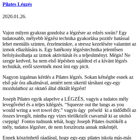
Pilates Légzés
2020.01.26.
Vajon milyen gyakran gondolsz a légzésre az edzés során? Egy
tudatosabb, mélyebb légzési technika gyakorlása pozitív hatással
lehet mentális szinten, érzelmeinkre, a stressz kezelésére valamint az
izmok ellazítására is. Egy hatékony légzéstechnika jelentősen
befolyásolhatja az izmok aktivitását és a teljesítményt. Mégis! Ne
szegje kedved, ha nem első lépésben sajátítod el a kívánt légzés
technikát, erről szeretnék most írni egy picit.
Nagyon izgalmas kérdés a Pilates légzés. Sokan kétségbe esnek az
első pár óra alkalmával, amiért nem sikerül társítani egy-egy
mozdulathoz az oktató által diktált légzést!
Joseph Pilates egyik alapelve a LÉGZÉS, vagyis a tudatos mély
levegővétel és a teljes kilégzés. “Squeeze out the lungs as you
would wring a wet towel dry.” vagyis úgy préseld ki a tüdődből az
összes levegőt, mintha egy vizes törölközőt csavarnál ki az utolsó
cseppig! Fontos tudnunk tehát, hogy Joseph Pilates ösztökélt a
mély, tudatos légzésre, de nem forszírozta annak mikéntjét.
Ennek köszönhető ráadásul, hogy egy-egy pilates iskola más-más