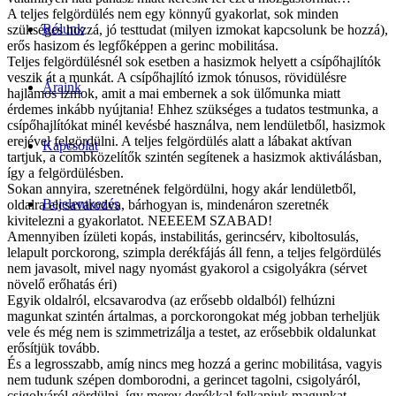
A teljes felgördülés nem egy könnyű gyakorlat, sok minden
Rólunk
szükséges hozzá, jó testtudat (milyen izmokat kapcsolunk be hozzá),
erős hasizom és legfőképpen a gerinc mobilitása.
Teljes felgördülésnél sok esetben a hasizmok helyett a csípőhajlítók
veszik át a munkát. A csípőhajlító izmok tónusos, rövidülésre
Áraink
hajlamos izmok, amit a mai embernek a sok ülőmunka miatt
érdemes inkább nyújtania! Ehhez szükséges a tudatos testmunka, a
csípőhajlítókat minél kevésbé használva, nem lendületből, hasizmok
erejével felgördülni. A teljes felgördülés alatt a lábakat aktívan
Kapcsolat
tartjuk, a combközelítők szintén segítenek a hasizmok aktiválásban,
így a felgördülésben.
Sokan annyira, szeretnének felgördülni, hogy akár lendületből,
Bejelentkezés
oldalra elcsavarodva, bárhogyan is, mindenáron szeretnék
kivitelezni a gyakorlatot. NEEEEM SZABAD!
Amennyiben ízületi kopás, instabilitás, gerincsérv, kiboltosulás,
lelapult porckorong, szimpla derékfájás áll fenn, a teljes felgördülés
nem javasolt, mivel nagy nyomást gyakorol a csigolyákra (sérvet
növelő erőhatás éri)
Egyik oldalról, elcsavarodva (az erősebb oldalból) felhúzni
magunkat szintén ártalmas, a porckorongokat még jobban terheljük
vele és még nem is szimmetrizálja a testet, az erősebbik oldalunkat
erősítjük tovább.
És a legrosszabb, amíg nincs meg hozzá a gerinc mobilitása, vagyis
nem tudunk szépen domborodni, a gerincet tagolni, csigolyáról,
csigolyáról gördülni, így merev derékkal felkapjuk magunkat,