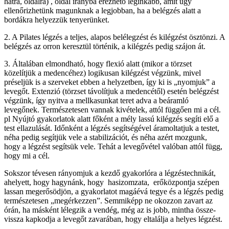
hátra, oldalra) , oldal irányba érezhető leginkább, amit úgy
ellenőrizhetünk magunknak a legjobban, ha a belégzés alatt a
bordákra helyezzük tenyerünket.
2. A Pilates légzés a teljes, alapos belélegzést és kilégzést ösztönzi. A
belégzés az orron keresztül történik, a kilégzés pedig szájon át.
3. Általában elmondható, hogy flexió alatt (mikor a törzset
közelítjük a medencéhez) logikusan kilégzést végzünk, mivel
préseljük is a szerveket ebben a helyzetben, így ki is „nyomjuk” a
levegőt. Extenzió (törzset távolítjuk a medencétől) esetén belégzést
végzünk, így nyitva a mellkasunkat teret adva a beáramló
levegőnek. Természetesen vannak kivételek, attól függően mi a cél.
pl Nyújtó gyakorlatok alatt főként a mély lassú kilégzés segíti elő a
test ellazulását.
Időnként a légzés segítségével áramoltatjuk a testet,
néha pedig segítjük vele a stabilizációt, és néha azért mozgunk,
hogy a légzést segítsük vele. Tehát a levegővétel valóban attól függ,
hogy mi a cél.
Sokszor tévesen rányomjuk a kezdő gyakorlóra a légzéstechnikát,
ahelyett, hogy hagynánk, hogy hasizomzata, erőközpontja szépen
lassan megerősödjön, a gyakorlatot magáévá tegye és a légzés pedig
természetesen „megérkezzen”. Semmiképp ne okozzon zavart az
órán, ha másként lélegzik a vendég, még az is jobb, mintha össze-
vissza kapkodja a levegőt zavarában, hogy eltalálja a helyes légzést.